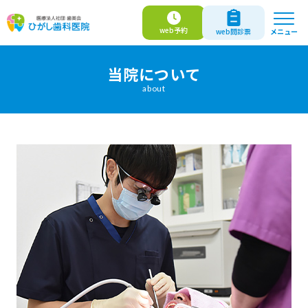
web
予約
メニュー
web
問診票
当院について
about
web予約
web問診票
医師紹介
当院について
診療案内
はじめての方へ
よくあるご質問