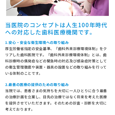
交通アクセス
お問い合わせ
当医院のコンセプトは人生100年時代
への対応した歯科医療機関です。
料金表
1.安心・安全な衛生環境への取り組み
厚生労働省指定の安全基準、『歯科外来診療環境体制』をク
法人の取り組み
リアした歯科医院です。『歯科外来診療環境体制』とは、歯
科診療時の偶発症などの緊急時の対応及び感染症対策として
の衛生管理徹底や装置・器具の設置などの取り組みを行って
予約のお電話はこちらから
いる体制のことです。
0297-45-0808
tel.
2.最善の医療の提供のための取り組み
（受付時間：9:30-18:00）
当院では、患者さまの気持ちを大切に一人ひとりに合う最善
〒302-0119
茨城県守谷市御所ヶ丘4-11-12
の治療計画を立案し、目先の治療ではなく将来を考えた医療
を提供させていただきます。そのための診査・診断を大切に
考えております。