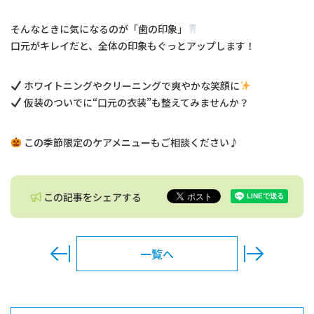
交通アクセス
そんなときに気になるのが「歯の印象」
口元がキレイだと、全体の印象もぐっとアップします！
お問い合わせ
ホワイトニングやクリーニングで爽やかな笑顔に
料金表
仮装のついでに“口元の衣装”も整えてみませんか？
法人の取り組み
この季節限定のケアメニューもご相談ください♪
予約のお電話はこちらから
この記事をシェアする
0297-45-0808
tel.
（受付時間：9:30-18:00）
一覧へ
〒302-0119
茨城県守谷市御所ヶ丘4-11-12