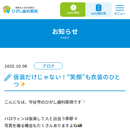
web
予約
メニュー
web
問診票
お知らせ
news
web予約
web問診票
医師紹介
2025.10.06
ブログ
当院について
仮装だけじゃない！“笑顔”も衣装のひと
つ
診療案内
こんにちは、守谷市のひがし歯科医院です
はじめての方へ
ハロウィンは仮装して人と出会う季節
よくあるご質問
写真を撮る機会もたくさんありますよね