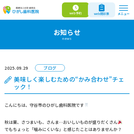
web
予約
メニュー
web
問診票
お知らせ
news
web予約
web問診票
医師紹介
2025.09.29
ブログ
当院について
美味しく楽しむための“かみ合わせ”チェ
ック！
診療案内
こんにちは、守谷市のひがし歯科医院です
はじめての方へ
秋は栗、さつまいも、さんま…おいしいものが盛りだくさん
よくあるご質問
でもちょっと「噛みにくいな」と感じたことはありませんか？