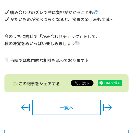
交通アクセス
噛み合わせのズレで顎に負担がかかることも
かたいものが食べづらくなると、食事の楽しみも半減…
お問い合わせ
今のうちに歯科で「かみ合わせチェック」をして、
料金表
秋の味覚をめいっぱい楽しみましょう
法人の取り組み
当院では専門的な相談も承っております♪
予約のお電話はこちらから
この記事をシェアする
0297-45-0808
tel.
（受付時間：9:30-18:00）
一覧へ
〒302-0119
茨城県守谷市御所ヶ丘4-11-12